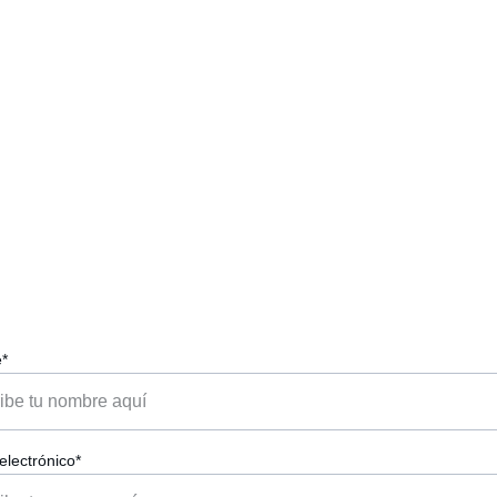
ormulario de Solicit
Por favor, rellena el formulario para solicitar el tour
*
electrónico*