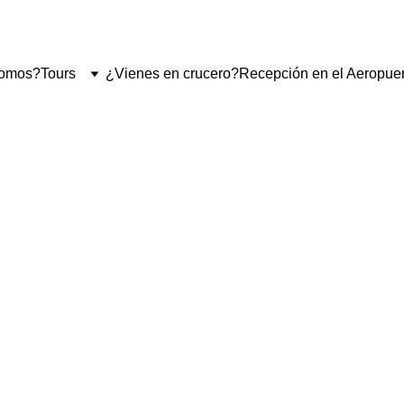
ALTOURS.COM
                           TEL 
+81 70 9195 37
25          LUN 
somos?
Tours
¿Vienes en crucero?
Recepción en el Aeropuer
El Corazón de
Japonés
plorarás antiguos templos, un impresionante cementerio en la 
e Kobo Daishi. Descubrirás el profundo patrimonio espiritual d