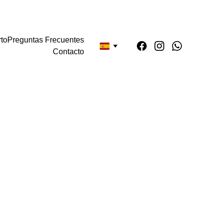
- SAB   9AM-8PM (GMT +9/JST)
to
Preguntas Frecuentes
Contacto
l Budismo 
cima de una montaña y el 
e Japón.