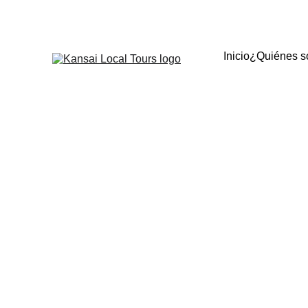
INFO@KANSAILOC
Inicio
¿Quiénes 
Koyasan: 
Viaja a Koyasan, donde ex
legado d