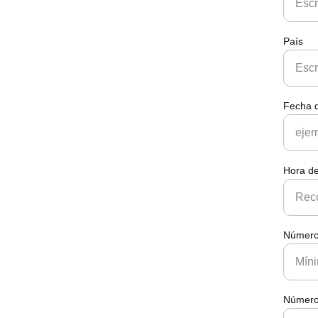
País
Fecha d
Hora de
Número 
Número 